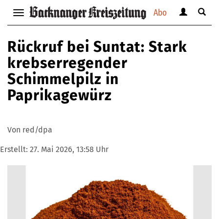
Abo
Benutzerm
Suche
Navigation
anzeigen
anzei
anzeigen
bzw.
bzw.
bzw.
Rückruf bei Suntat: Stark
verbergen
verbe
verbergen
krebserregender
Schimmelpilz in
Paprikagewürz
Von red/dpa
Erstellt:
27. Mai 2026, 13:58 Uhr