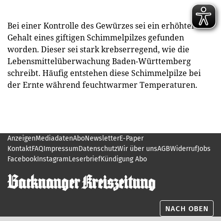
Bei einer Kontrolle des Gewürzes sei ein erhöhter
Gehalt eines giftigen Schimmelpilzes gefunden
worden. Dieser sei stark krebserregend, wie die
Lebensmittelüberwachung Baden-Württemberg
schreibt. Häufig entstehen diese Schimmelpilze bei
der Ernte während feuchtwarmer Temperaturen.
Anzeigen
Mediadaten
Abo
Newsletter
E-Paper
Kontakt
FAQ
Impressum
Datenschutz
Wir über uns
AGB
Widerruf
Jobs
Facebook
Instagram
Leserbrief
Kündigung Abo
NACH OBEN