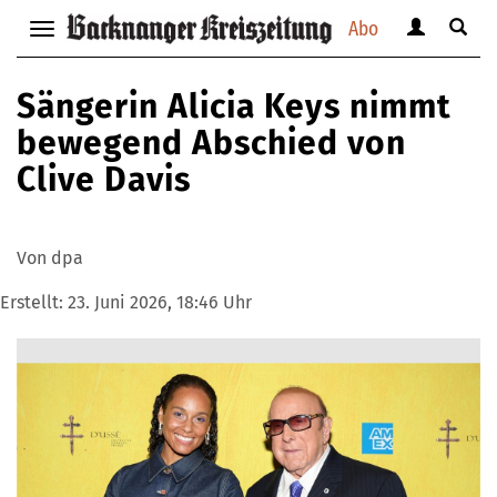
Abo
Benutzerm
Suche
Navigation
anzeigen
anzei
anzeigen
bzw.
bzw.
bzw.
Sängerin Alicia Keys nimmt
verbergen
verbe
verbergen
bewegend Abschied von
Clive Davis
Von dpa
Erstellt:
23. Juni 2026, 18:46 Uhr