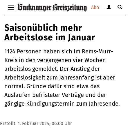
Abo
Benutzerm
Suche
Navigation
anzeigen
anzei
anzeigen
bzw.
bzw.
bzw.
Saisonüblich mehr
verbergen
verbe
verbergen
Arbeitslose im Januar
1124 Personen haben sich im Rems-Murr-
Kreis in den vergangenen vier Wochen
arbeitslos gemeldet. Der Anstieg der
Arbeitslosigkeit zum Jahresanfang ist aber
normal. Gründe dafür sind etwa das
Auslaufen befristeter Verträge und der
gängige Kündigungstermin zum Jahresende.
Erstellt:
1. Februar 2024, 06:00 Uhr