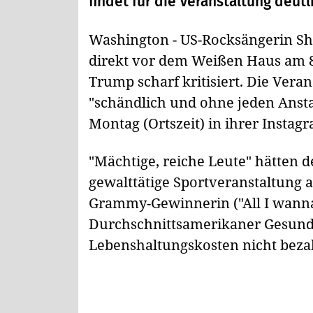
findet für die Veranstaltung deut
Washington - US-Rocksängerin Sh
direkt vor dem Weißen Haus am 8
Trump scharf kritisiert. Die Ver
"schändlich und ohne jeden Ansta
Montag (Ortszeit) in ihrer Instagr
"Mächtige, reiche Leute" hätten d
gewalttätige Sportveranstaltung 
Grammy-Gewinnerin ("All I wanna 
Durchschnittsamerikaner Gesund
Lebenshaltungskosten nicht beza