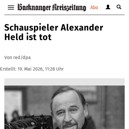
Abo
Benutzerm
Suche
Navigation
anzeigen
anzei
anzeigen
bzw.
bzw.
bzw.
Schauspieler Alexander
verbergen
verbe
verbergen
Held ist tot
Von red/dpa
Erstellt:
19. Mai 2026, 11:28 Uhr