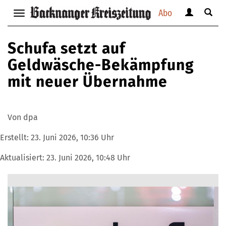
Abo
Benutzerm
Suche
Navigation
anzeigen
anzei
anzeigen
bzw.
bzw.
bzw.
Schufa setzt auf
verbergen
verbe
verbergen
Geldwäsche-Bekämpfung
mit neuer Übernahme
Von dpa
Erstellt:
23. Juni 2026, 10:36 Uhr
Aktualisiert:
23. Juni 2026, 10:48 Uhr