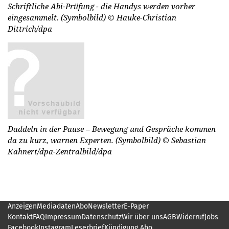
Schriftliche Abi-Prüfung - die Handys werden vorher
eingesammelt. (Symbolbild)
© Hauke-Christian
Dittrich/dpa
Daddeln in der Pause – Bewegung und Gespräche kommen
da zu kurz, warnen Experten. (Symbolbild)
© Sebastian
Kahnert/dpa-Zentralbild/dpa
Anzeigen
Mediadaten
Abo
Newsletter
E-Paper
Kontakt
FAQ
Impressum
Datenschutz
Wir über uns
AGB
Widerruf
Jobs
Facebook
Instagram
Leserbrief
Kündigung Abo