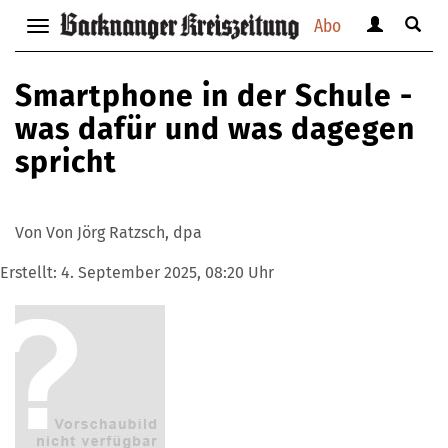
Abo
Benutzerm
Suche
Navigation
anzeigen
anzei
anzeigen
bzw.
bzw.
bzw.
Smartphone in der Schule -
verbergen
verbe
verbergen
was dafür und was dagegen
spricht
Von Von Jörg Ratzsch, dpa
Erstellt:
4. September 2025, 08:20 Uhr