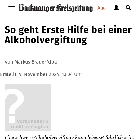
Abo
Benutzerm
Suche
Navigation
anzeigen
anzei
anzeigen
bzw.
bzw.
bzw.
So geht Erste Hilfe bei einer
verbergen
verbe
verbergen
Alkoholvergiftung
Von Markus Brauer/dpa
Erstellt:
9. November 2024, 13:34 Uhr
Eine schwere Alkoholvergiftung kann lebensgefährlich sein: