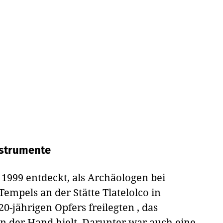
nstrumente
 1999 entdeckt, als Archäologen bei
empels an der Stätte Tlatelolco in
0-jährigen Opfers freilegten , das
n der Hand hielt. Darunter war auch eine