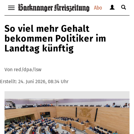
Abo
Benutzerm
Suche
Navigation
anzeigen
anzei
anzeigen
bzw.
bzw.
bzw.
So viel mehr Gehalt
verbergen
verbe
verbergen
bekommen Politiker im
Landtag künftig
Von red/dpa/lsw
Erstellt:
24. Juni 2026, 08:34 Uhr