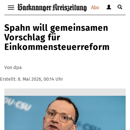
Abo
Benutzerm
Suche
Navigation
anzeigen
anzei
anzeigen
bzw.
bzw.
bzw.
Spahn will gemeinsamen
verbergen
verbe
verbergen
Vorschlag für
Einkommensteuerreform
Von dpa
Erstellt:
8. Mai 2026, 00:14 Uhr