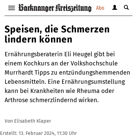
Abo
Benutzerm
Suche
Navigation
anzeigen
anzei
anzeigen
bzw.
bzw.
bzw.
Speisen, die Schmerzen
verbergen
verbe
verbergen
lindern können
Ernährungsberaterin Eli Heugel gibt bei
einem Kochkurs an der Volkshochschule
Murrhardt Tipps zu entzündungshemmenden
Lebensmitteln. Eine Ernährungsumstellung
kann bei Krankheiten wie Rheuma oder
Arthrose schmerzlindernd wirken.
Von Elisabeth Klaper
Erstellt:
13. Februar 2024, 11:30 Uhr