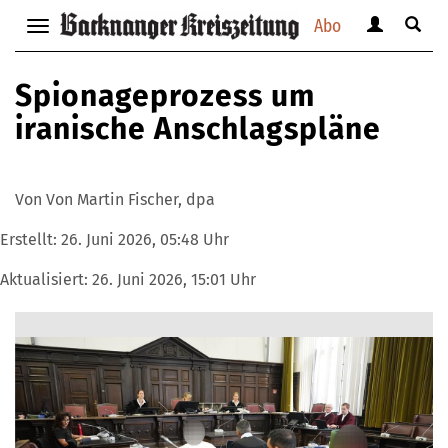
Abo
Benutzerm
Suche
Navigation
anzeigen
anzei
anzeigen
bzw.
bzw.
bzw.
Spionageprozess um
verbergen
verbe
verbergen
iranische Anschlagspläne
Von Von Martin Fischer, dpa
Erstellt:
26. Juni 2026, 05:48 Uhr
Aktualisiert:
26. Juni 2026, 15:01 Uhr