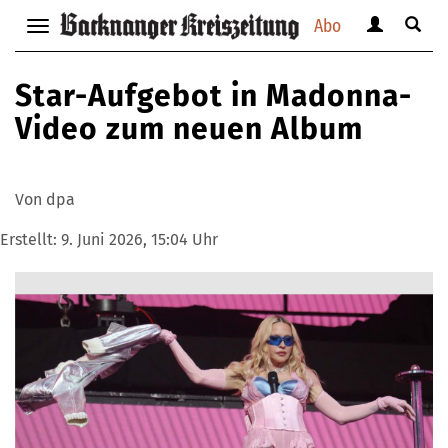
Abo
Benutzerm
Suche
Navigation
anzeigen
anzei
anzeigen
bzw.
bzw.
bzw.
Star-Aufgebot in Madonna-
verbergen
verbe
verbergen
Video zum neuen Album
Von dpa
Erstellt:
9. Juni 2026, 15:04 Uhr