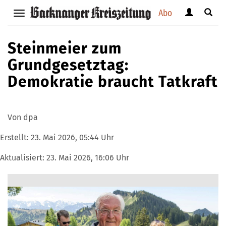
Abo
Benutzerm
Suche
Navigation
anzeigen
anzei
anzeigen
bzw.
bzw.
bzw.
Steinmeier zum
verbergen
verbe
verbergen
Grundgesetztag:
Demokratie braucht Tatkraft
Von dpa
Erstellt:
23. Mai 2026, 05:44 Uhr
Aktualisiert:
23. Mai 2026, 16:06 Uhr