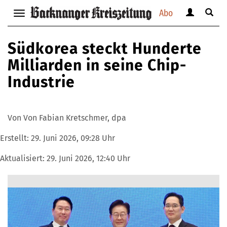
Abo
Benutzerm
Suche
Navigation
anzeigen
anzei
anzeigen
bzw.
bzw.
bzw.
Südkorea steckt Hunderte
verbergen
verbe
verbergen
Milliarden in seine Chip-
Industrie
Von Von Fabian Kretschmer, dpa
Erstellt:
29. Juni 2026, 09:28 Uhr
Aktualisiert:
29. Juni 2026, 12:40 Uhr