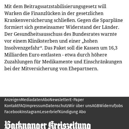
Mit dem Beitragssatzstabilisierungsgesetz will
Warken die Finanzlücken in der gesetzlichen
Krankenversicherung schließen. Gegen die Sparpläne
formiert sich gemeinsamer Widerstand der Länder.
Der Gesundheitsausschuss des Bundesrates warnte
vor einem Kliniksterben und einer „hohen
Insolvenzgefahr“. Das Paket soll die Kassen um 16,3
Milliarden Euro entlasten - etwa durch höhere
Zuzahlungen für Medikamente und Einschränkungen
bei der Mitversicherung von Ehepartnern.
Anzeigen
Mediadaten
Abo
Newsletter
E-Paper
Kontakt
FAQ
Impressum
Datenschutz
Wir über uns
AGB
Widerruf
Jobs
Facebook
Instagram
Leserbrief
Kündigung Abo