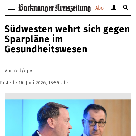
Abo
Benutzerm
Suche
Navigation
anzeigen
anzei
anzeigen
bzw.
bzw.
bzw.
Südwesten wehrt sich gegen
verbergen
verbe
verbergen
Sparpläne im
Gesundheitswesen
Von red/dpa
Erstellt:
16. Juni 2026, 15:56 Uhr