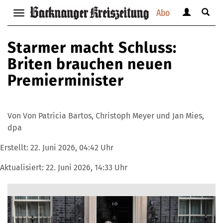
Abo
Benutzerm
Suche
Navigation
anzeigen
anzei
anzeigen
bzw.
bzw.
bzw.
Starmer macht Schluss:
verbergen
verbe
verbergen
Briten brauchen neuen
Premierminister
Von Von Patricia Bartos, Christoph Meyer und Jan Mies,
dpa
Erstellt:
22. Juni 2026, 04:42 Uhr
Aktualisiert:
22. Juni 2026, 14:33 Uhr