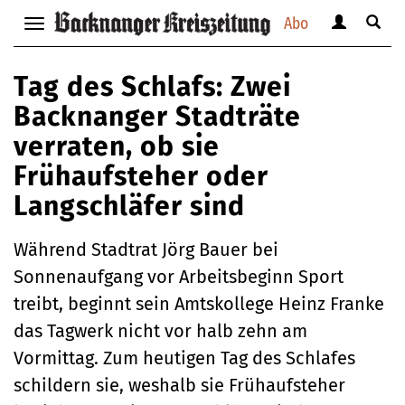
Abo
Benutzerm
Suche
Navigation
anzeigen
anzei
anzeigen
bzw.
bzw.
bzw.
Tag des Schlafs: Zwei
verbergen
verbe
verbergen
Backnanger Stadträte
verraten, ob sie
Frühaufsteher oder
Langschläfer sind
Während Stadtrat Jörg Bauer bei
Sonnenaufgang vor Arbeitsbeginn Sport
treibt, beginnt sein Amtskollege Heinz Franke
das Tagwerk nicht vor halb zehn am
Vormittag. Zum heutigen Tag des Schlafes
schildern sie, weshalb sie Frühaufsteher