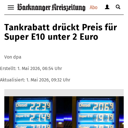
Abo
Benutzerm
Suche
Navigation
anzeigen
anzei
anzeigen
bzw.
bzw.
bzw.
Tankrabatt drückt Preis für
verbergen
verbe
verbergen
Super E10 unter 2 Euro
Von dpa
Erstellt:
1. Mai 2026, 06:54 Uhr
Aktualisiert:
1. Mai 2026, 09:32 Uhr