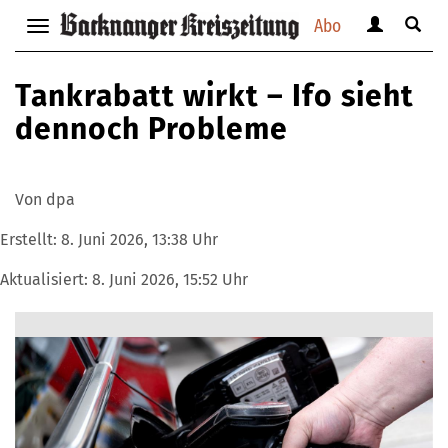
Abo
Benutzerm
Suche
Navigation
anzeigen
anzei
anzeigen
bzw.
bzw.
bzw.
Tankrabatt wirkt – Ifo sieht
verbergen
verbe
verbergen
dennoch Probleme
Von dpa
Erstellt:
8. Juni 2026, 13:38 Uhr
Aktualisiert:
8. Juni 2026, 15:52 Uhr