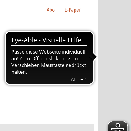
Abo
E-Paper