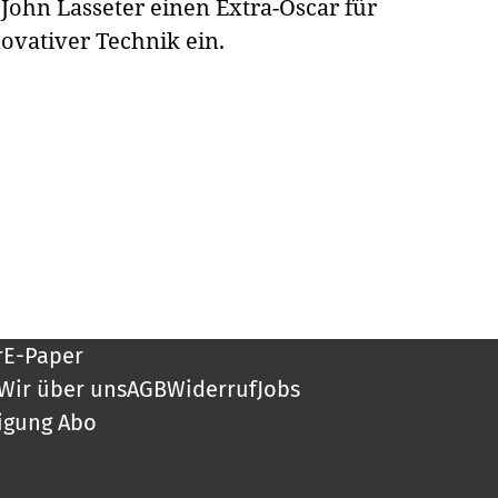
John Lasseter einen Extra-Oscar für
vativer Technik ein.
r
E-Paper
Wir über uns
AGB
Widerruf
Jobs
igung Abo