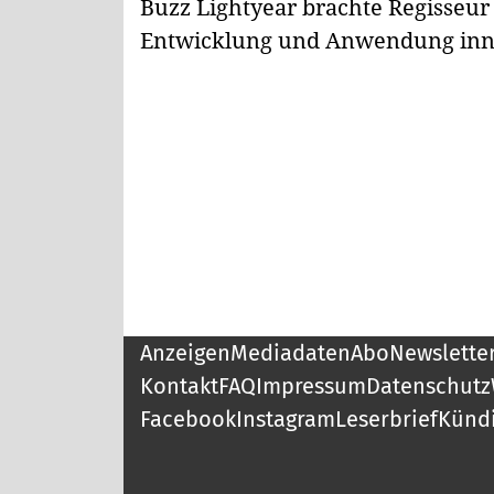
Buzz Lightyear brachte Regisseur 
Entwicklung und Anwendung inno
Anzeigen
Mediadaten
Abo
Newslette
Kontakt
FAQ
Impressum
Datenschutz
Facebook
Instagram
Leserbrief
Künd