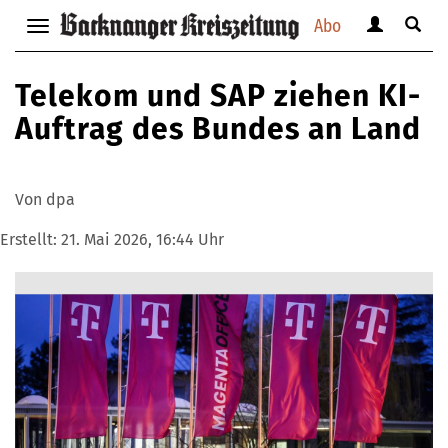
Abo
Benutzerm
Suche
Navigation
anzeigen
anzei
anzeigen
bzw.
bzw.
bzw.
Telekom und SAP ziehen KI-
verbergen
verbe
verbergen
Auftrag des Bundes an Land
Von dpa
Erstellt:
21. Mai 2026, 16:44 Uhr