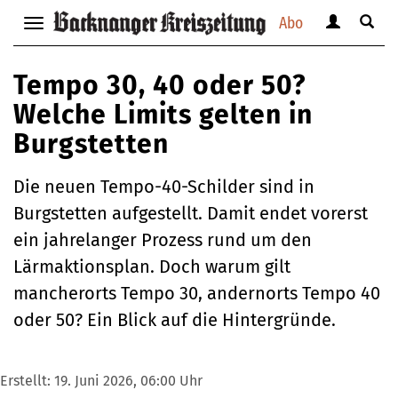
Abo
Benutzerm
Suche
Navigation
anzeigen
anzei
anzeigen
bzw.
bzw.
bzw.
Tempo 30, 40 oder 50?
verbergen
verbe
verbergen
Welche Limits gelten in
Burgstetten
Die neuen Tempo-40-Schilder sind in
Burgstetten aufgestellt. Damit endet vorerst
ein jahrelanger Prozess rund um den
Lärmaktionsplan. Doch warum gilt
mancherorts Tempo 30, andernorts Tempo 40
oder 50? Ein Blick auf die Hintergründe.
Erstellt:
19. Juni 2026, 06:00 Uhr