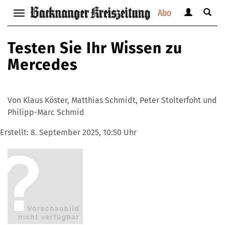
Abo
Benutzerm
Suche
Navigation
anzeigen
anzei
anzeigen
bzw.
bzw.
bzw.
Testen Sie Ihr Wissen zu
verbergen
verbe
verbergen
Mercedes
Von Klaus Köster, Matthias Schmidt, Peter Stolterfoht und
Philipp-Marc Schmid
Erstellt:
8. September 2025, 10:50 Uhr