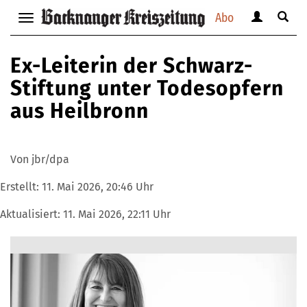
Abo
Benutzerm
Suche
Navigation
anzeigen
anzei
anzeigen
bzw.
bzw.
bzw.
Ex-Leiterin der Schwarz-
verbergen
verbe
verbergen
Stiftung unter Todesopfern
aus Heilbronn
Von jbr/dpa
Erstellt:
11. Mai 2026, 20:46 Uhr
Aktualisiert:
11. Mai 2026, 22:11 Uhr