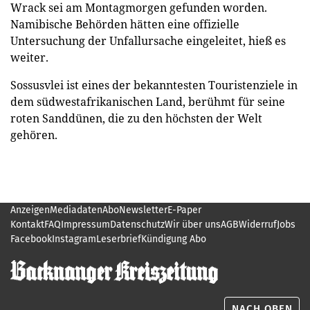
Wrack sei am Montagmorgen gefunden worden.
Namibische Behörden hätten eine offizielle
Untersuchung der Unfallursache eingeleitet, hieß es
weiter.
Sossusvlei ist eines der bekanntesten Touristenziele in
dem südwestafrikanischen Land, berühmt für seine
roten Sanddünen, die zu den höchsten der Welt
gehören.
Anzeigen
Mediadaten
Abo
Newsletter
E-Paper
Kontakt
FAQ
Impressum
Datenschutz
Wir über uns
AGB
Widerruf
Jobs
Facebook
Instagram
Leserbrief
Kündigung Abo
NACH OBEN