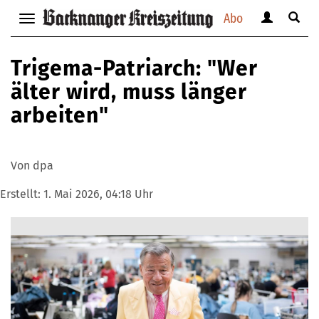
Abo
Benutzerm
Suche
Navigation
anzeigen
anzei
anzeigen
bzw.
bzw.
bzw.
Trigema-Patriarch: "Wer
verbergen
verbe
verbergen
älter wird, muss länger
arbeiten"
Von dpa
Erstellt:
1. Mai 2026, 04:18 Uhr