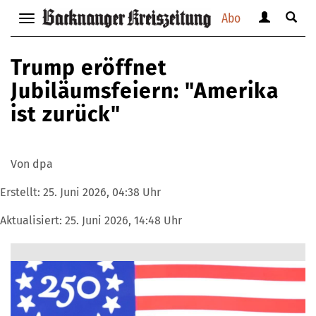
Abo
Benutzerm
Suche
Navigation
anzeigen
anzei
anzeigen
bzw.
bzw.
bzw.
Trump eröffnet
verbergen
verbe
verbergen
Jubiläumsfeiern: "Amerika
ist zurück"
Von dpa
Erstellt:
25. Juni 2026, 04:38 Uhr
Aktualisiert:
25. Juni 2026, 14:48 Uhr