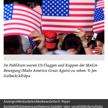
Im Publikum waren US-Flaggen und Kappen der MAGA-
Bewegung (Make America Great Again) zu sehen.
© Jen
Golbeck/AP/dpa
Anzeigen
Mediadaten
Abo
Newsletter
E-Paper
Kontakt
FAQ
Impressum
Datenschutz
Wir über uns
AGB
Widerruf
Jobs