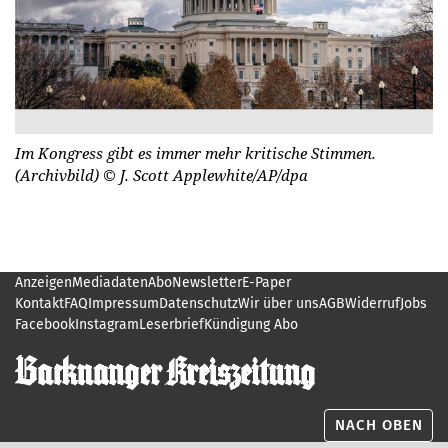
Im Kongress gibt es immer mehr kritische Stimmen.
(Archivbild)
© J. Scott Applewhite/AP/dpa
Anzeigen
Mediadaten
Abo
Newsletter
E-Paper
Kontakt
FAQ
Impressum
Datenschutz
Wir über uns
AGB
Widerruf
Jobs
Facebook
Instagram
Leserbrief
Kündigung Abo
NACH OBEN