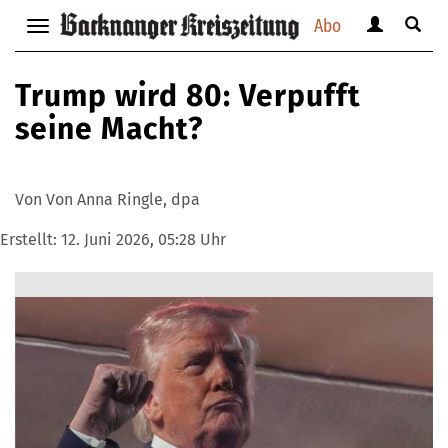
Abo
Benutzerm
Suche
Navigation
anzeigen
anzei
anzeigen
bzw.
bzw.
bzw.
Trump wird 80: Verpufft
verbergen
verbe
verbergen
seine Macht?
Von Von Anna Ringle, dpa
Erstellt:
12. Juni 2026, 05:28 Uhr