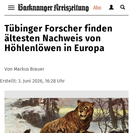
Abo
Benutzerm
Suche
Navigation
anzeigen
anzei
anzeigen
bzw.
bzw.
bzw.
Tübinger Forscher finden
verbergen
verbe
verbergen
ältesten Nachweis von
Höhlenlöwen in Europa
Von Markus Brauer
Erstellt:
3. Juni 2026, 16:28 Uhr