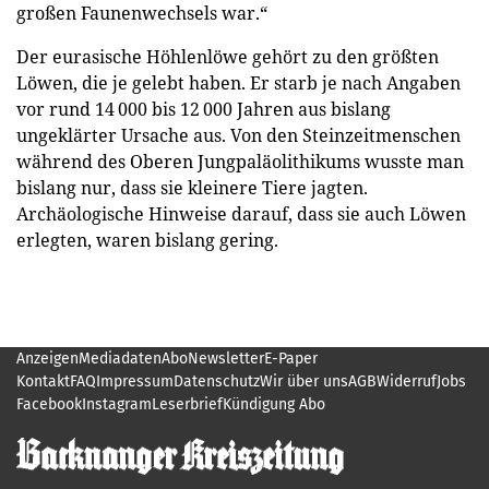
großen Faunenwechsels war.“
Der eurasische Höhlenlöwe gehört zu den größten
Löwen, die je gelebt haben. Er starb je nach Angaben
vor rund 14 000 bis 12 000 Jahren aus bislang
ungeklärter Ursache aus. Von den Steinzeitmenschen
während des Oberen Jungpaläolithikums wusste man
bislang nur, dass sie kleinere Tiere jagten.
Archäologische Hinweise darauf, dass sie auch Löwen
erlegten, waren bislang gering.
Anzeigen
Mediadaten
Abo
Newsletter
E-Paper
Kontakt
FAQ
Impressum
Datenschutz
Wir über uns
AGB
Widerruf
Jobs
Facebook
Instagram
Leserbrief
Kündigung Abo