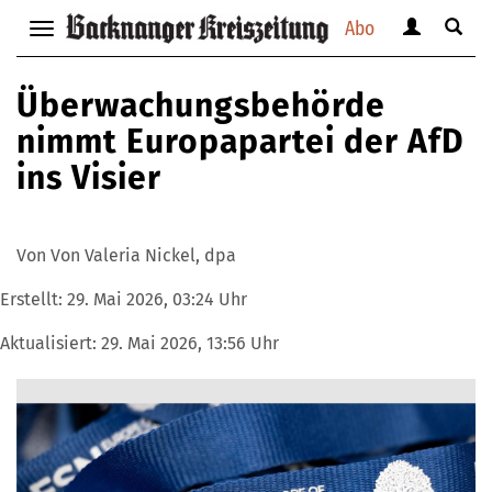
Abo
Benutzerm
Suche
Navigation
anzeigen
anzei
anzeigen
bzw.
bzw.
bzw.
Überwachungsbehörde
verbergen
verbe
verbergen
nimmt Europapartei der AfD
ins Visier
Von Von Valeria Nickel, dpa
Erstellt:
29. Mai 2026, 03:24 Uhr
Aktualisiert:
29. Mai 2026, 13:56 Uhr