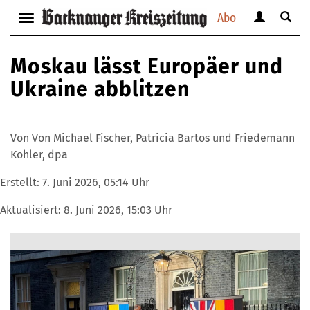
Abo
Benutzerm
Suche
Navigation
anzeigen
anzei
anzeigen
bzw.
bzw.
bzw.
Moskau lässt Europäer und
verbergen
verbe
verbergen
Ukraine abblitzen
Von Von Michael Fischer, Patricia Bartos und Friedemann
Kohler, dpa
Erstellt:
7. Juni 2026, 05:14 Uhr
Aktualisiert:
8. Juni 2026, 15:03 Uhr