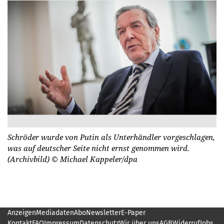
Schröder wurde von Putin als Unterhändler vorgeschlagen,
was auf deutscher Seite nicht ernst genommen wird.
(Archivbild)
© Michael Kappeler/dpa
Anzeigen
Mediadaten
Abo
Newsletter
E-Paper
Kontakt
FAQ
Impressum
Datenschutz
Wir über uns
AGB
Widerruf
Jobs