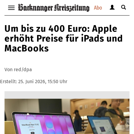
Abo
Benutzerm
Suche
Navigation
anzeigen
anzei
anzeigen
bzw.
bzw.
bzw.
Um bis zu 400 Euro: Apple
verbergen
verbe
verbergen
erhöht Preise für iPads und
MacBooks
Von red/dpa
Erstellt:
25. Juni 2026, 15:50 Uhr