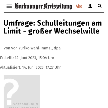
Abo
Benutzerm
Suche
Navigation
anzeigen
anzei
anzeigen
bzw.
bzw.
bzw.
Umfrage: Schulleitungen am
verbergen
verbe
verbergen
Limit - großer Wechselwille
Von Von Yuriko Wahl-Immel, dpa
Erstellt:
14. Juni 2023, 15:04 Uhr
Aktualisiert:
14. Juni 2023, 17:27 Uhr