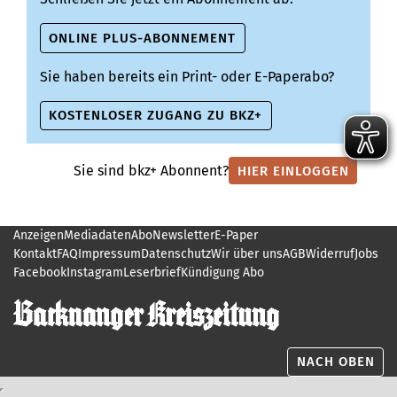
ONLINE PLUS-ABONNEMENT
Sie haben bereits ein Print- oder E-Paperabo?
KOSTENLOSER ZUGANG ZU BKZ+
Sie sind bkz+ Abonnent?
HIER EINLOGGEN
Anzeigen
Mediadaten
Abo
Newsletter
E-Paper
Kontakt
FAQ
Impressum
Datenschutz
Wir über uns
AGB
Widerruf
Jobs
Facebook
Instagram
Leserbrief
Kündigung Abo
NACH OBEN