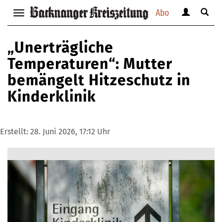
Abo
Benutzerm
Suche
Navigation
anzeigen
anzei
anzeigen
bzw.
bzw.
bzw.
„Unerträgliche
verbergen
verbe
verbergen
Temperaturen“: Mutter
bemängelt Hitzeschutz in
Kinderklinik
Erstellt:
28. Juni 2026, 17:12 Uhr