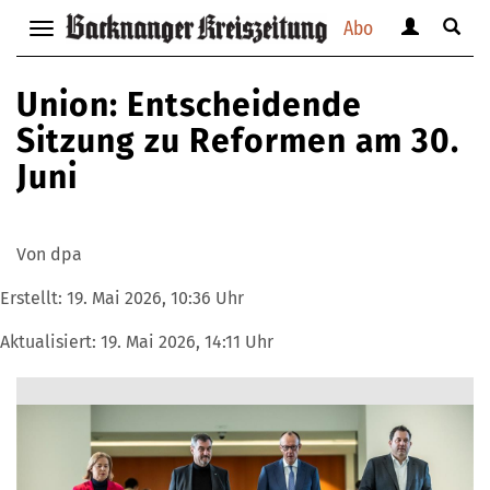
Abo
Benutzerm
Suche
Navigation
anzeigen
anzei
anzeigen
bzw.
bzw.
bzw.
Union: Entscheidende
verbergen
verbe
verbergen
Sitzung zu Reformen am 30.
Juni
Von dpa
Erstellt:
19. Mai 2026, 10:36 Uhr
Aktualisiert:
19. Mai 2026, 14:11 Uhr