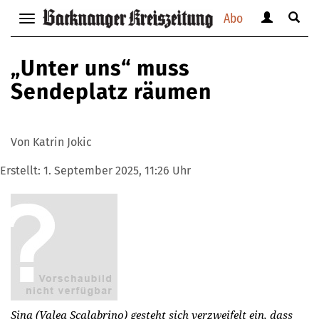
Abo
Benutzerm
Suche
Navigation
anzeigen
anzei
anzeigen
bzw.
bzw.
bzw.
„Unter uns“ muss
verbergen
verbe
verbergen
Sendeplatz räumen
Von Katrin Jokic
Erstellt:
1. September 2025, 11:26 Uhr
Sina (Valea Scalabrino) gesteht sich verzweifelt ein, dass