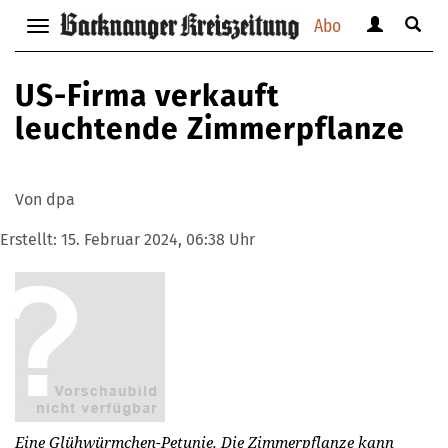
Abo
Benutzerm
Suche
Navigation
anzeigen
anzei
anzeigen
bzw.
bzw.
bzw.
US-Firma verkauft
verbergen
verbe
verbergen
leuchtende Zimmerpflanze
Von dpa
Erstellt:
15. Februar 2024, 06:38 Uhr
Eine Glühwürmchen-Petunie. Die Zimmerpflanze kann