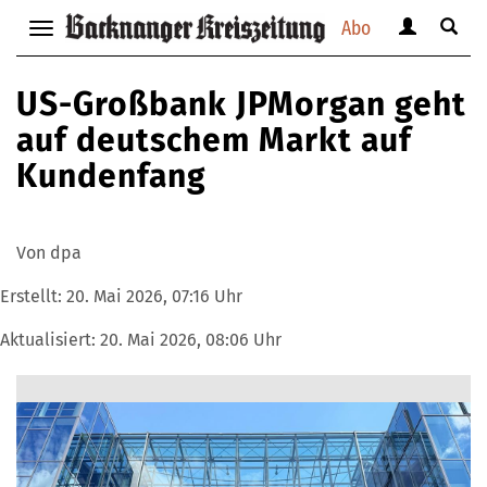
Abo
Benutzerm
Suche
Navigation
anzeigen
anzei
anzeigen
bzw.
bzw.
bzw.
US-Großbank JPMorgan geht
verbergen
verbe
verbergen
auf deutschem Markt auf
Kundenfang
Von dpa
Erstellt:
20. Mai 2026, 07:16 Uhr
Aktualisiert:
20. Mai 2026, 08:06 Uhr