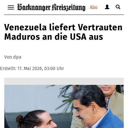
Abo
Benutzerm
Suche
Navigation
anzeigen
anzei
anzeigen
bzw.
bzw.
bzw.
Venezuela liefert Vertrauten
verbergen
verbe
verbergen
Maduros an die USA aus
Von dpa
Erstellt:
17. Mai 2026, 03:00 Uhr