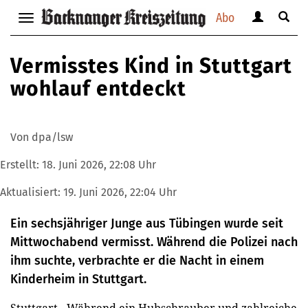
Abo
Benutzerm
Suche
Navigation
anzeigen
anzei
anzeigen
bzw.
bzw.
bzw.
Vermisstes Kind in Stuttgart
verbergen
verbe
verbergen
wohlauf entdeckt
Von dpa/lsw
Erstellt:
18. Juni 2026, 22:08 Uhr
Aktualisiert:
19. Juni 2026, 22:04 Uhr
Ein sechsjähriger Junge aus Tübingen wurde seit
Mittwochabend vermisst. Während die Polizei nach
ihm suchte, verbrachte er die Nacht in einem
Kinderheim in Stuttgart.