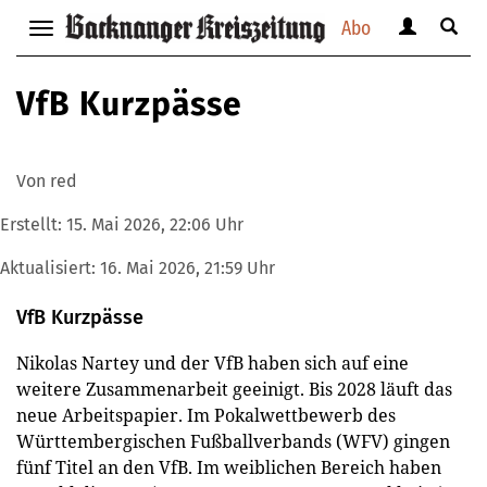
Abo
Benutzerm
Suche
Navigation
anzeigen
anzei
anzeigen
bzw.
bzw.
bzw.
VfB Kurzpässe
verbergen
verbe
verbergen
Von red
Erstellt:
15. Mai 2026, 22:06 Uhr
Aktualisiert:
16. Mai 2026, 21:59 Uhr
VfB Kurzpässe
Nikolas Nartey und der VfB haben sich auf eine
weitere Zusammenarbeit geeinigt. Bis 2028 läuft das
neue Arbeitspapier. Im Pokalwettbewerb des
Württembergischen Fußballverbands (WFV) gingen
fünf Titel an den VfB. Im weiblichen Bereich haben