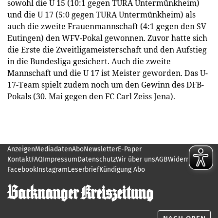
sowohl die U 15 (10:1 gegen TURA Untermünkheim)
und die U 17 (5:0 gegen TURA Untermünkheim) als
auch die zweite Frauenmannschaft (4:1 gegen den SV
Eutingen) den WFV-Pokal gewonnen. Zuvor hatte sich
die Erste die Zweitligameisterschaft und den Aufstieg
in die Bundesliga gesichert. Auch die zweite
Mannschaft und die U 17 ist Meister geworden. Das U-
17-Team spielt zudem noch um den Gewinn des DFB-
Pokals (30. Mai gegen den FC Carl Zeiss Jena).
Anzeigen
Mediadaten
Abo
Newsletter
E-Paper
Kontakt
FAQ
Impressum
Datenschutz
Wir über uns
AGB
Widerruf
Jobs
Facebook
Instagram
Leserbrief
Kündigung Abo