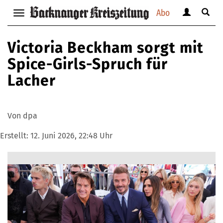
Abo
Benutzerm
Suche
Navigation
anzeigen
anzei
anzeigen
bzw.
bzw.
bzw.
Victoria Beckham sorgt mit
verbergen
verbe
verbergen
Spice-Girls-Spruch für
Lacher
Von dpa
Erstellt:
12. Juni 2026, 22:48 Uhr