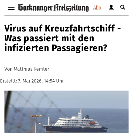
Abo
Benutzerm
Suche
Navigation
anzeigen
anzei
anzeigen
bzw.
bzw.
bzw.
Virus auf Kreuzfahrtschiff -
verbergen
verbe
verbergen
Was passiert mit den
infizierten Passagieren?
Von Matthias Kemter
Erstellt:
7. Mai 2026, 14:54 Uhr