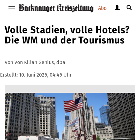
Abo
Benutzerm
Suche
Navigation
anzeigen
anzei
anzeigen
bzw.
bzw.
bzw.
Volle Stadien, volle Hotels?
verbergen
verbe
verbergen
Die WM und der Tourismus
Von Von Kilian Genius, dpa
Erstellt:
10. Juni 2026, 04:46 Uhr