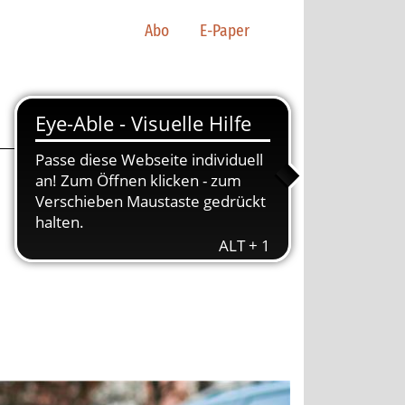
Abo
E-Paper