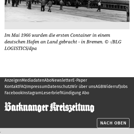
Im Mai 1966 wurden die ersten Container in einem
deutschen Hafen an Land gebracht - in Bremen.
© -/BLG
LOGISTICS/dpa
Anzeigen
Mediadaten
Abo
Newsletter
E-Paper
Kontakt
FAQ
Impressum
Datenschutz
Wir über uns
AGB
Widerruf
Jobs
Facebook
Instagram
Leserbrief
Kündigung Abo
NACH OBEN