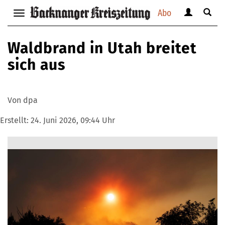
Abo
Benutzerm
Suche
Navigation
anzeigen
anzei
anzeigen
bzw.
bzw.
bzw.
Waldbrand in Utah breitet
verbergen
verbe
verbergen
sich aus
Von dpa
Erstellt:
24. Juni 2026, 09:44 Uhr