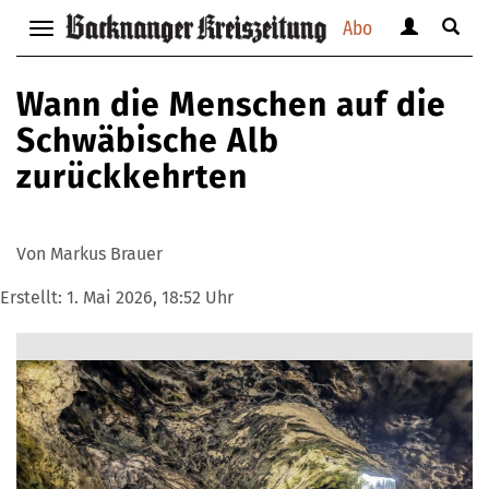
Abo
Benutzerm
Suche
Navigation
anzeigen
anzei
anzeigen
bzw.
bzw.
bzw.
Wann die Menschen auf die
verbergen
verbe
verbergen
Schwäbische Alb
zurückkehrten
Von Markus Brauer
Erstellt:
1. Mai 2026, 18:52 Uhr