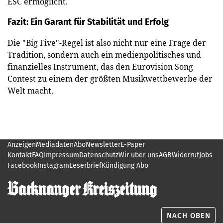
ESC ermöglicht.
Fazit: Ein Garant für Stabilität und Erfolg
Die "Big Five"-Regel ist also nicht nur eine Frage der
Tradition, sondern auch ein medienpolitisches und
finanzielles Instrument, das den Eurovision Song
Contest zu einem der größten Musikwettbewerbe der
Welt macht.
Anzeigen
Mediadaten
Abo
Newsletter
E-Paper
Kontakt
FAQ
Impressum
Datenschutz
Wir über uns
AGB
Widerruf
Jobs
Facebook
Instagram
Leserbrief
Kündigung Abo
NACH OBEN