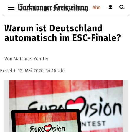
Abo
Benutzerm
Suche
Navigation
anzeigen
anzei
anzeigen
bzw.
bzw.
bzw.
Warum ist Deutschland
verbergen
verbe
verbergen
automatisch im ESC-Finale?
Von Matthias Kemter
Erstellt:
13. Mai 2026, 14:16 Uhr